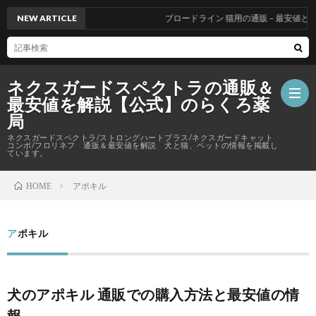
NEW ARTICLE
ブロードライン 猫用の通販 – 最安値と個
ネクスガードスペクトラの通販＆
最安値を解説【公式】のらくろ薬
局
ネクスガードスペクトラ/ストロングハートプラス/ネクスガードキャット
コンボ/フロリネフ 通販＆最安値を解説 犬と猫、ペットの情報を掲載し
ています。
サ
アポキル
HOME
イ
アポキル
ト
マ
犬のアポキル 通販での購入方法と最安値の情
報